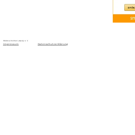
Home
Über uns
Aktuelles
Ausschreibung
Moldova-Institut Leipzig e. V. Ritterstraße 24, D-04109 Leip
Impressum
Datenschutzerklärung