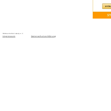
Home
Über uns
Aktuelles
Ausschreibung
Moldova-Institut Leipzig e. V. Ritterstraße 24, D-04109 Leip
Impressum
Datenschutzerklärung