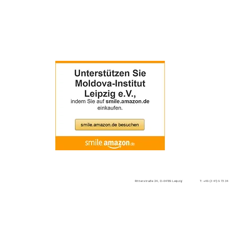
Aktuelles
Ausschreibungen
Projekte
Partnerschaften
erstraße 24, D-04109 Leipzig T: +49 (3 41) 9 73 34 97 F: +49 