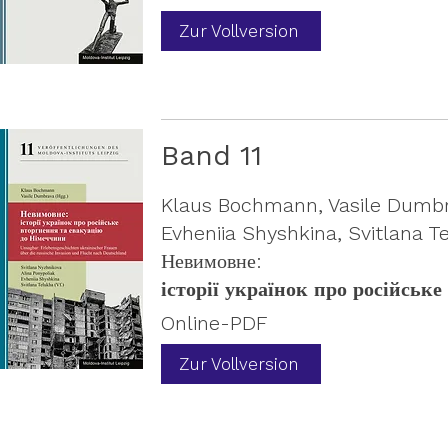
Zur Vollversion
Band 11
Klaus Bochmann, Vasile Dumbrav
Evheniia Shyshkina, Svitlana Te
Невимовне:
історії українок про російськ
Online-PDF
Zur Vollversion