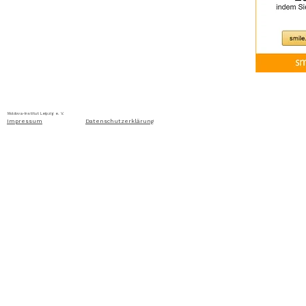
Home
Über uns
Aktuelles
Ausschreibung
Moldova-Institut Leipzig e. V. Ritterstraße 24, D-04109 Leip
Impressum
Datenschutzerklärung