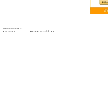
Home
Über uns
Aktuelles
Ausschreibung
Moldova-Institut Leipzig e. V. Ritterstraße 24, D-04109 Leip
Impressum
Datenschutzerklärung