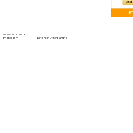
Home
Über uns
Aktuelles
Ausschreibung
Moldova-Institut Leipzig e. V. Ritterstraße 24, D-04109 Leip
Impressum
Datenschutzerklärung