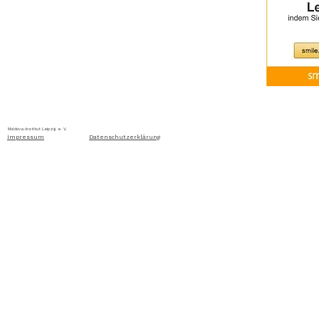
Home
Über uns
Aktuelles
Ausschreibung
Moldova-Institut Leipzig e. V. Ritterstraße 24, D-04109 Leip
Impressum
Datenschutzerklärung