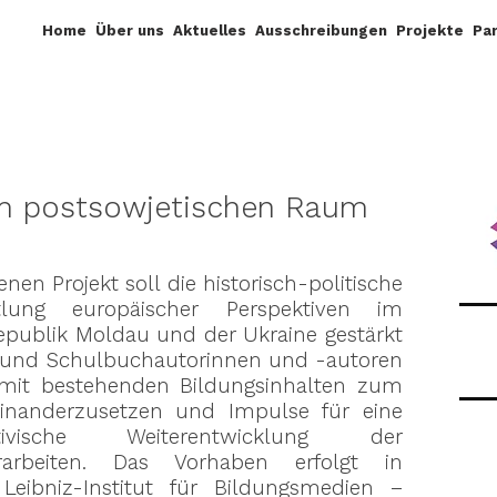
Home
Über uns
Aktuelles
Ausschreibungen
Projekte
Pa
im postsowjetischen Raum
en Projekt soll die historisch-politische
lung europäischer Perspektiven im
Republik Moldau und der Ukraine gestärkt
fte und Schulbuchautorinnen und -autoren
 mit bestehenden Bildungsinhalten zum
inanderzusetzen und Impulse für eine
tivische Weiterentwicklung der
rarbeiten. Das Vorhaben erfolgt in
ibniz-Institut für Bildungsmedien –