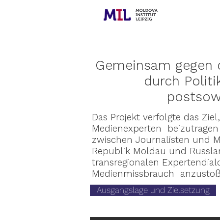
Gemeinsam gegen d
durch Polit
postsow
Das Projekt verfolgte das Zie
Medienexperten beizutragen 
zwischen Journalisten und M
Republik Moldau und Russlan
transregionalen Expertendi
Medienmissbrauch anzustoß
Ausgangslage und Zielsetzung