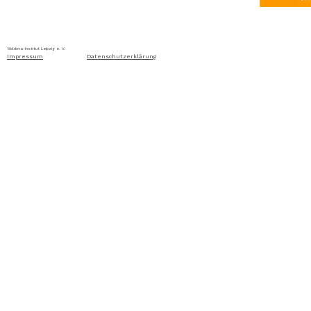
Home
Über uns
Aktuelles
Ausschreibung
Moldova-Institut Leipzig e. V. Ritterstraße 24, D-04109 Leip
Impressum
Datenschutzerklärung