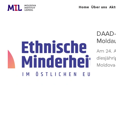
Home
Über uns
Akt
DAAD-
Molda
Am 24. A
diesjähr
Moldova-
„Ethnisc