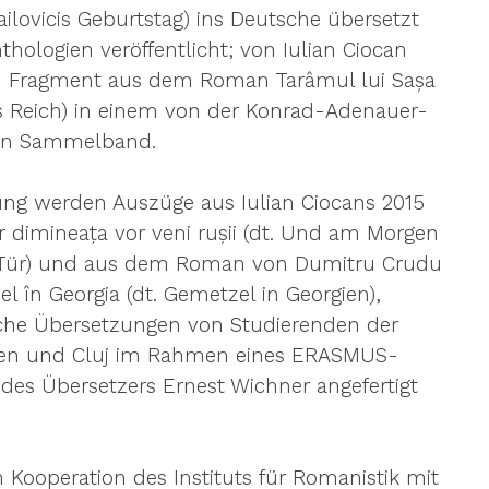
hailovicis Geburtstag) ins Deutsche übersetzt 
hologien veröffentlicht; von Iulian Ciocan 
n Fragment aus dem Roman Tarâmul lui Sașa 
s Reich) in einem von der Konrad-Adenauer-
nen Sammelband.
ng werden Auszüge aus Iulian Ciocans 2015 
dimineața vor veni rușii (dt. Und am Morgen 
r Tür) und aus dem Roman von Dumitru Crudu 
 în Georgia (dt. Gemetzel in Georgien), 
sche Übersetzungen von Studierenden der 
 Wien und Cluj im Rahmen eines ERASMUS-
 des Übersetzers Ernest Wichner angefertigt 
n Kooperation des Instituts für Romanistik mit 