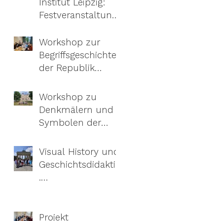
Institut Leipzig:
Festveranstaltung
zieht Bilanz und
richtet den Blick in
Workshop zur
die Zukunft
Begriffsgeschichte
der Republik
Moldau in Leipzig
Workshop zu
Denkmälern und
Symbolen der
Sowjetzeit.Umben
ennen,
Visual History und
umgestalten oder
Geschichtsdidaktik
abreißen?
.
Sommerakademie
für Lehrkräfte aus
der Republik
Projekt