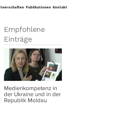
rtnerschaften
Publikationen
Kontakt
Empfohlene
Einträge
Medienkompetenz in
PROJEKTWORKSHOP
der Ukraine und in der
"ZWISCHEN
Republik Moldau
APOKALYPSE UND
AUFBRUCH" IN
LEIPZIG VOM