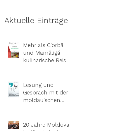
04.09.-09.09.2021
Aktuelle Einträge
Mehr als Ciorbă
und Mamăligă -
kulinarische Reise
durch Rumänien
und Moldau
Lesung und
Gespräch mit der
moldauischen
Autorin Tamara
Cărăuș
20 Jahre Moldova-