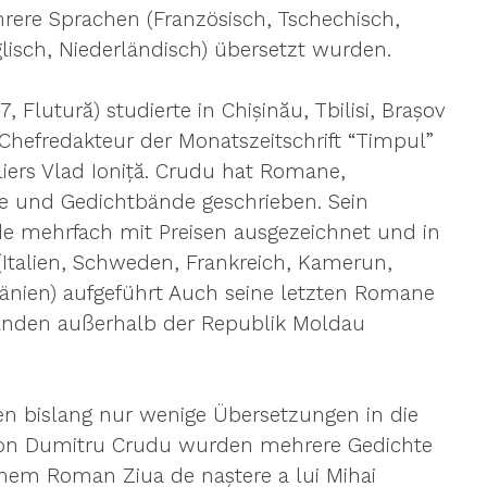
ehrere Sprachen (Französisch, Tschechisch, 
nglisch, Niederländisch) übersetzt wurden.
 Flutură) studierte in Chișinău, Tbilisi, Brașov 
Chefredakteur der Monatszeitschrift “Timpul” 
liers Vlad Ioniță. Crudu hat Romane, 
e und Gedichtbände geschrieben. Sein 
e mehrfach mit Preisen ausgezeichnet und in 
Italien, Schweden, Frankreich, Kamerun, 
änien) aufgeführt Auch seine letzten Romane 
nden außerhalb der Republik Moldau 
en bislang nur wenige Übersetzungen in die 
Von Dumitru Crudu wurden mehrere Gedichte 
inem Roman Ziua de naștere a lui Mihai 