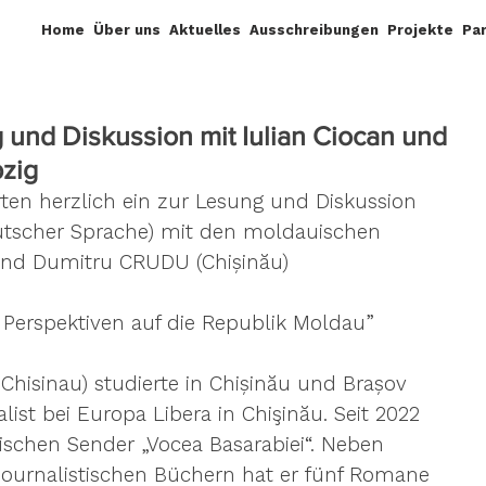
Home
Über uns
Aktuelles
Ausschreibungen
Projekte
Pa
 und Diskussion mit Iulian Ciocan und
pzig
erten herzlich ein zur Lesung und Diskussion 
utscher Sprache) mit den moldauischen 
und Dumitru CRUDU (Chișinău)
ei Perspektiven auf die Republik Moldau”
 Chisinau) studierte in Chișinău und Brașov 
ist bei Europa Libera in Chişinău. Seit 2022 
ischen Sender „Vocea Basarabiei“. Neben 
journalistischen Büchern hat er fünf Romane 