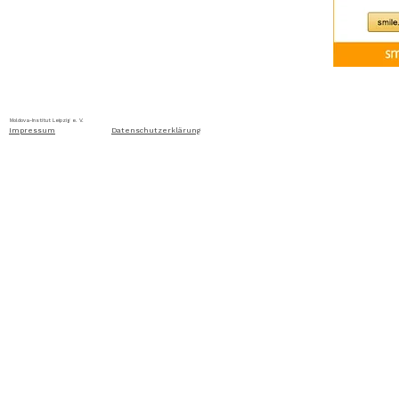
Home
Über uns
Aktuelles
Ausschreibung
Moldova-Institut Leipzig e. V. Ritterstraße 24, D-04109 Leip
Impressum
Datenschutzerklärung