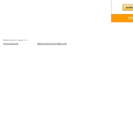
Home
Über uns
Aktuelles
Ausschreibung
Moldova-Institut Leipzig e. V. Ritterstraße 24, D-04109 Leip
Impressum
Datenschutzerklärung