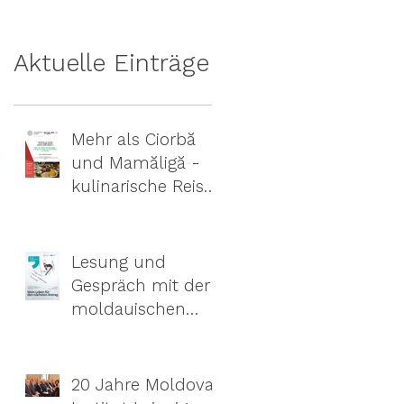
04.09.-09.09.2021
Aktuelle Einträge
Mehr als Ciorbă
und Mamăligă -
kulinarische Reise
durch Rumänien
und Moldau
Lesung und
Gespräch mit der
moldauischen
Autorin Tamara
Cărăuș
20 Jahre Moldova-