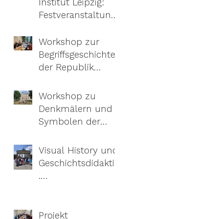
Institut Leipzig:
Festveranstaltung
zieht Bilanz und
richtet den Blick in
Workshop zur
die Zukunft
Begriffsgeschichte
der Republik
Moldau in Leipzig
Workshop zu
Denkmälern und
Symbolen der
Sowjetzeit.Umben
ennen,
Visual History und
umgestalten oder
Geschichtsdidaktik
abreißen?
.
Sommerakademie
für Lehrkräfte aus
der Republik
Projekt