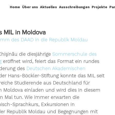
Home
Über uns
Aktuelles
Ausschreibungen
Projekte
Pa
s MIL in Moldova
amm des DAAD in die Republik Moldau
işinău die diesjährige 
Sommerschule des 
g
 eröffnet wird, feiert das Format ein rundes 
derung des 
Deutschen Akademischen 
der Hans-Böckler-Stiftung konnte das MIL seit 
reiche Studierende aus Deutschland für 
h Moldova einladen und wird dies in diesem 
n Mal tun. Wie immer erwarten die 
isch-Sprachkurs, Exkursionen in 
der Republik Moldau und Begegnungen mit 