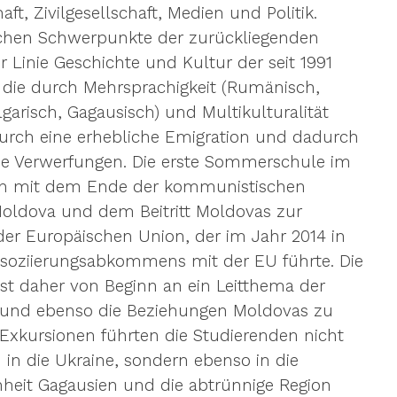
ft, Zivilgesellschaft, Medien und Politik.
ischen Schwerpunkte der zurückliegenden 
r Linie Geschichte und Kultur der seit 1991 
die durch Mehrsprachigkeit (Rumänisch, 
lgarisch, Gagausisch) und Multikulturalität 
durch eine erhebliche Emigration und dadurch 
che Verwerfungen. Die erste Sommerschule im 
en mit dem Ende der kommunistischen 
oldova und dem Beitritt Moldovas zur 
der Europäischen Union, der im Jahr 2014 in 
Assoziierungsabkommens mit der EU führte. Die 
ist daher von Beginn an ein Leitthema der 
 und ebenso die Beziehungen Moldovas zu 
Exkursionen führten die Studierenden nicht 
n die Ukraine, sondern ebenso in die 
nheit Gagausien und die abtrünnige Region 