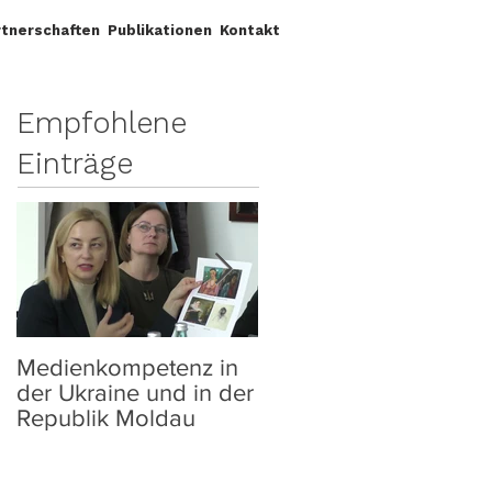
rtnerschaften
Publikationen
Kontakt
Empfohlene
Einträge
Medienkompetenz in
PROJEKTWORKSHOP
der Ukraine und in der
"ZWISCHEN
Republik Moldau
APOKALYPSE UND
AUFBRUCH" IN
LEIPZIG VOM