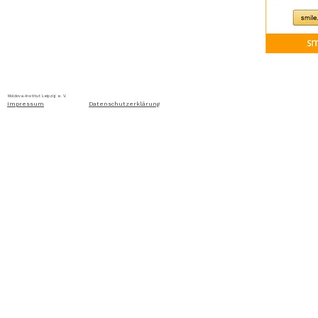
Home
Über uns
Aktuelles
Ausschreibung
Moldova-Institut Leipzig e. V. Ritterstraße 24, D-04109 Leip
Impressum
Datenschutzerklärung