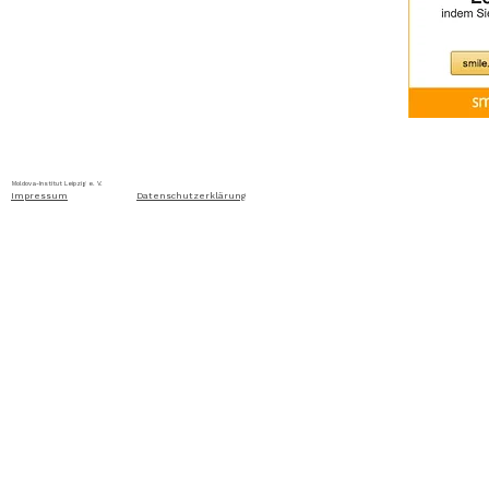
Home
Über uns
Aktuelles
Ausschreibung
Moldova-Institut Leipzig e. V. Ritterstraße 24, D-04109 Leip
Impressum
Datenschutzerklärung